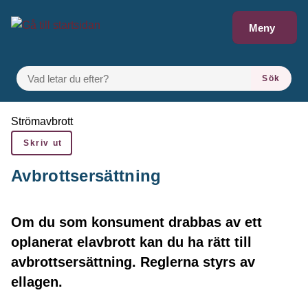
å till sidomeny
Gå till innehåll
Meny
VAD LETAR DU EFTER?
Sök
Du är här:
Strömavbrott
Skriv ut
Avbrottsersättning
Om du som konsument drabbas av ett
oplanerat elavbrott kan du ha rätt till
avbrottsersättning. Reglerna styrs av
ellagen.