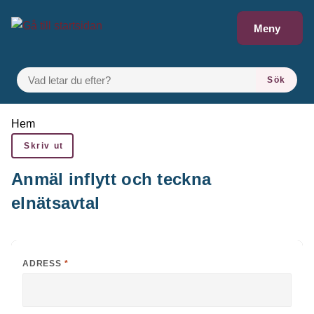
Gå till innehåll
Meny
VAD LETAR DU EFTER?
Sök
Du är här:
Hem
Skriv ut
Anmäl inflytt och teckna
elnätsavtal
ADRESS
*