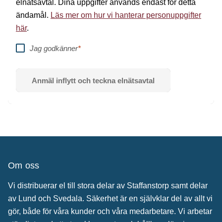
elnätsavtal. Dina uppgifter används endast för detta
ändamål.
Läs mer om hur vi hanterar personuppgifter
här
.
Jag godkänner
*
Anmäl inflytt och teckna elnätsavtal
Om oss
Vi distribuerar el till stora delar av Staffanstorp samt delar
av Lund och Svedala. Säkerhet är en självklar del av allt vi
gör, både för våra kunder och våra medarbetare. Vi arbetar