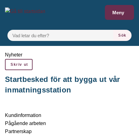
Gå till innehåll
Meny
VAD LETAR DU EFTER?
Sök
Du är här:
Nyheter
Skriv ut
Startbesked för att bygga ut vår
inmatningsstation
Kundinformation
Pågående arbeten
Partnerskap