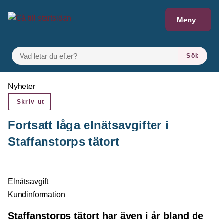
Gå till innehåll
Meny
VAD LETAR DU EFTER?
Sök
Du är här:
Nyheter
Skriv ut
Fortsatt låga elnätsavgifter i
Staffanstorps tätort
Elnätsavgift
Kundinformation
Staffanstorps tätort har även i år bland de