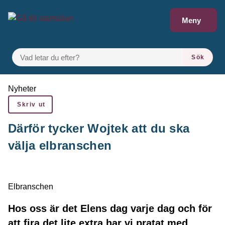
Gå till innehåll
Meny
VAD LETAR DU EFTER?
Sök
Du är här:
Nyheter
Skriv ut
Därför tycker Wojtek att du ska
välja elbranschen
Elbranschen
Hos oss är det Elens dag varje dag och för
att fira det lite extra har vi pratat med